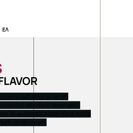
EΛ
S
FLAVOR
Lorem ipsum dolor sit amet,
consectet urta dipis isu cingelit,
sed do eiusmodsl ntetm mpor incida
idunt utvlabore eti.