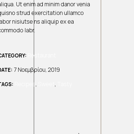
aliqua. Ut enim ad minim danor venia
quisno strud exercitation ullamco
labor nisiutse ns aliquip ex ea
commodo labr.
Restaurant
CATEGORY:
7 Νοεμβρίου, 2019
DATE:
Recipes
,
Sweet
,
Tasty
TAGS: