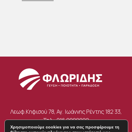
Λεωφ.Κηφισού 78, Αγ. Ιωάννης Ρέντης 182 33,
Τηλ.: 216 0000022
Χρησιμοποιούμε cookies για να σας προσφέρουμε τη
info@floridismeat.com